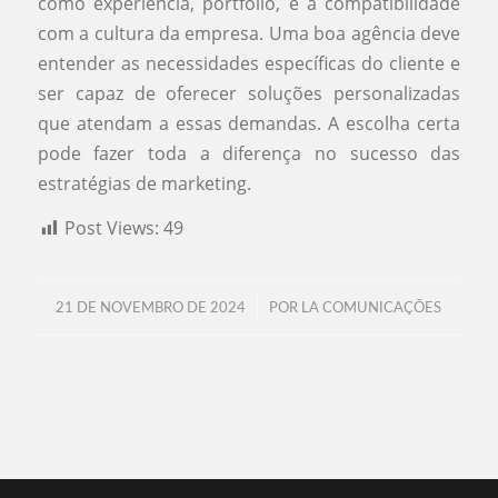
como experiência, portfólio, e a compatibilidade
com a cultura da empresa. Uma boa agência deve
entender as necessidades específicas do cliente e
ser capaz de oferecer soluções personalizadas
que atendam a essas demandas. A escolha certa
pode fazer toda a diferença no sucesso das
estratégias de marketing.
Post Views:
49
/
21 DE NOVEMBRO DE 2024
POR
LA COMUNICAÇÕES