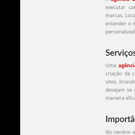
executar ca
marcas. Loca
entender o m
personalizad
Serviço
Uma
agênci
criação de c
sites, brand
desejam se 
maneira efica
Importâ
No cenário a