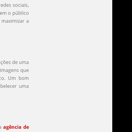
edes sociais,
jem o público
a maximizar a
unções de uma
e imagens que
ico. Um bom
abelecer uma
ma
agência de