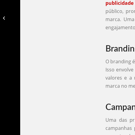
publicidade 
público, pr
Agencia de publicidade itajai​
marca. Uma 
engajamento 
Brandin
O branding 
Isso envolve
valores e a
marca no me
Campanh
Uma das pr
campanhas pu