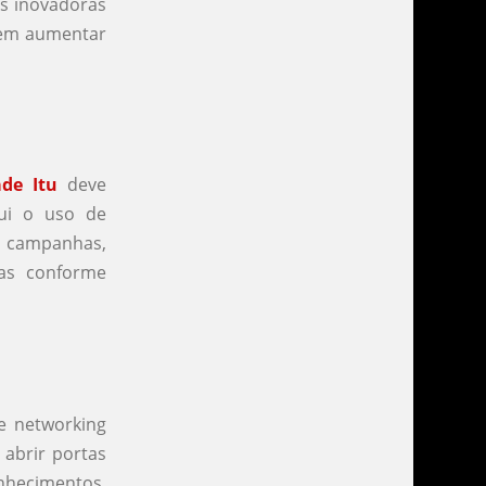
as inovadoras
dem aumentar
ade Itu
deve
lui o uso de
 campanhas,
as conforme
e networking
 abrir portas
nhecimentos,