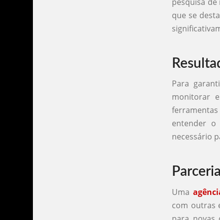
pesquisa de 
que se dest
significativ
Resulta
Para garant
monitorar e
ferramenta
entender o
necessário p
Parceri
Uma
agênci
com outras e
para novas 