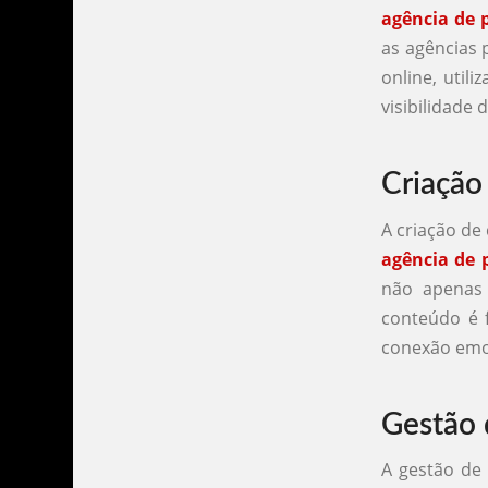
agência de p
as agências 
online, util
visibilidade 
Criação
A criação de
agência de 
não apenas
conteúdo é 
conexão emo
Gestão 
A gestão de