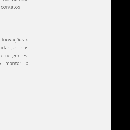
 contatos.
 inovações e
mudanças nas
s emergentes.
 e manter a