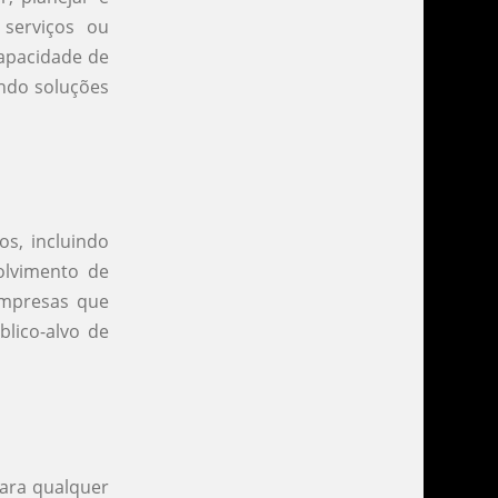
 serviços ou
capacidade de
endo soluções
s, incluindo
volvimento de
 empresas que
lico-alvo de
para qualquer