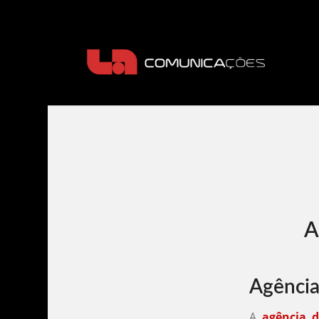
A
Agência
A
agência d