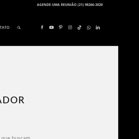
AGENDE UMA REUNIÃO (21) 98266-2020
TATO
ADOR​
s que buscam