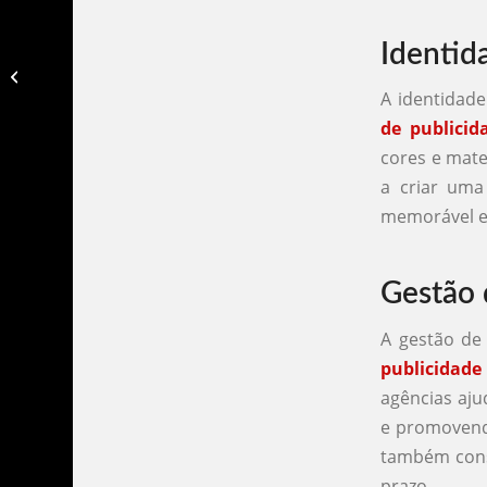
Identid
Agencia de publicidade rs​
A identidad
de publicid
cores e mate
a criar um
memorável e
Gestão 
A gestão de 
publicidad
agências aju
e promovend
também cons
prazo.