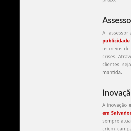
Assesso
A assessor
publicidade
os meios de 
crises. Atra
clientes se
mantida.
Inovaçã
A inovação e
em Salvado
sempre atual
criem camp