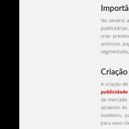
Importâ
No cenário a
publicitárias
criar presen
anúncios pa
segmentado, 
Criação
A criação de
publicidade
de mercado e
atraente. As
outdoors, p
para seus cli