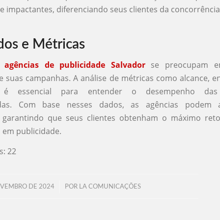
 impactantes, diferenciando seus clientes da concorrência
dos e Métricas
s
agências de publicidade Salvador
se preocupam e
e suas campanhas. A análise de métricas como alcance, 
s é essencial para entender o desempenho das e
das. Com base nesses dados, as agências podem a
 garantindo que seus clientes obtenham o máximo ret
 em publicidade.
s:
22
/
OVEMBRO DE 2024
POR
LA COMUNICAÇÕES