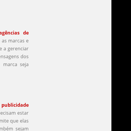
agências de
 as marcas e
e a gerenciar
mensagens dos
a marca seja
 publicidade
ecisam estar
mite que elas
ambém sejam