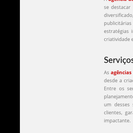
se destacar
diversifica
publicitária
estratégias
criatividade 
Serviço
As
agências
desde a cria
Entre os se
planejament
um desses s
clientes, g
impactante.