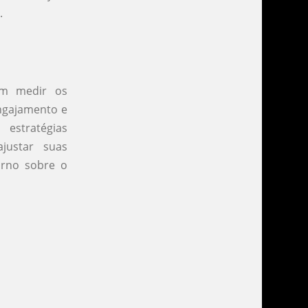
.
m medir os
engajamento e
stratégias
justar suas
orno sobre o