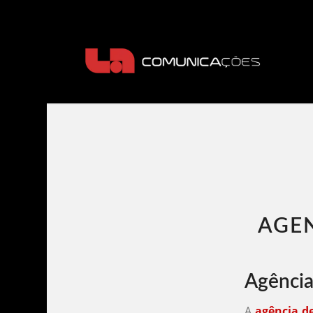
AGEN
Agência
A
agência d