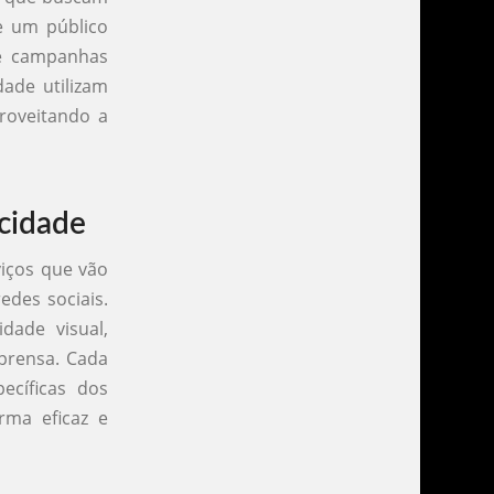
e um público
de campanhas
dade utilizam
roveitando a
icidade
iços que vão
edes sociais.
dade visual,
prensa. Cada
ecíficas dos
rma eficaz e