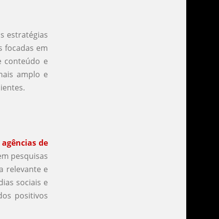
s estratégias
s focadas em
de conteúdo e
mais amplo e
ientes.
s
agências de
em pesquisas
a relevante e
ias sociais e
os positivos