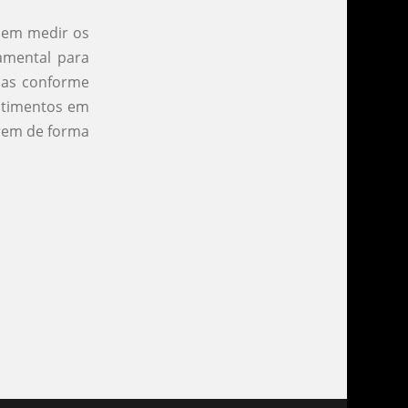
m em medir os
amental para
gias conforme
stimentos em
erem de forma