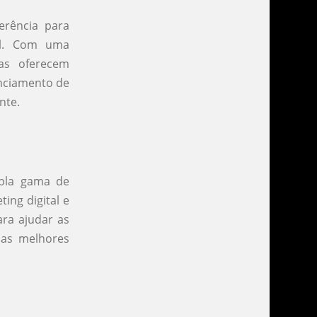
erência para
al. Com uma
ias oferecem
enciamento de
nte.
pla gama de
ing digital e
ra ajudar as
 as melhores