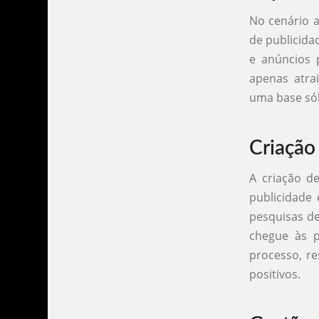
No cenário a
de publicida
e anúncios p
apenas atra
uma base sól
Criação
A criação d
publicidade
pesquisas de
chegue às p
processo, r
positivos.