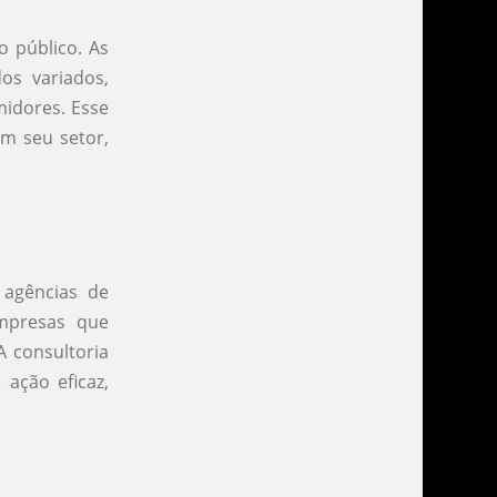
o público. As
os variados,
midores. Esse
m seu setor,
 agências de
empresas que
A consultoria
 ação eficaz,