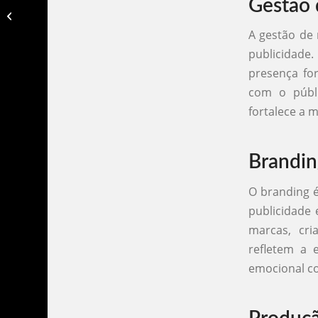
Gestão 
Agencia publicidade patos de minas​
A gestão de 
publicidade
presença for
com o públ
fortalece a 
Brandin
O branding é
publicidade 
marcas, cri
refletem a 
emocional c