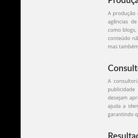
Produç
A produção d
agências de
como blogs, 
conteúdo nã
mas também m
Consult
A consultor
publicidade
desejam apri
ajuda a iden
garantindo q
Resulta