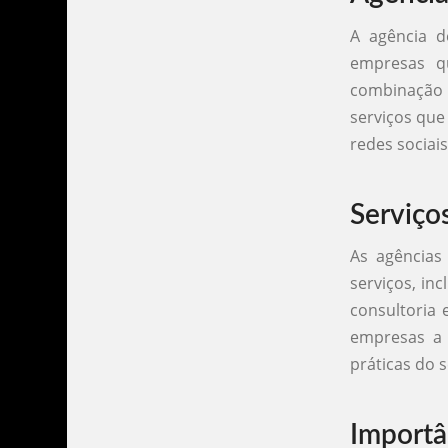
A agência d
empresas q
combinação 
serviços que
redes sociai
Serviço
As agência
serviços, in
consultoria
empresas a 
práticas do 
Importâ