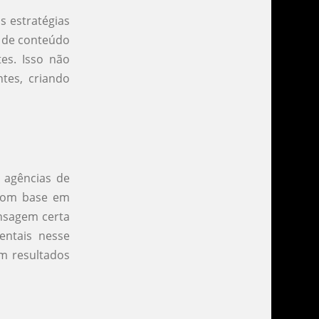
s estratégias
g de conteúdo
tes. Isso não
tes, criando
 agências de
 com base em
ensagem certa
entais nesse
m resultados