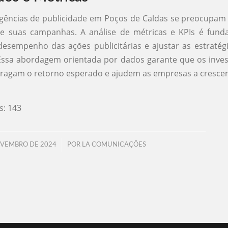
agências de publicidade em Poços de Caldas se preocupa
de suas campanhas. A análise de métricas e KPIs é fund
esempenho das ações publicitárias e ajustar as estraté
 Essa abordagem orientada por dados garante que os inve
tragam o retorno esperado e ajudem as empresas a cresc
s:
143
/
OVEMBRO DE 2024
POR
LA COMUNICAÇÕES