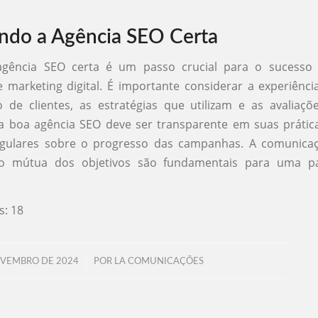
ndo a Agência SEO Certa
agência SEO certa é um passo crucial para o sucesso
e marketing digital. É importante considerar a experiênci
o de clientes, as estratégias que utilizam e as avaliaç
a boa agência SEO deve ser transparente em suas prátic
regulares sobre o progresso das campanhas. A comunicaç
o mútua dos objetivos são fundamentais para uma pa
s:
18
/
OVEMBRO DE 2024
POR
LA COMUNICAÇÕES