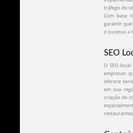
tráfego do s
Com base ne
garantir que
o sucesso a 
SEO Loc
O SEO local
empresas qu
oferece serv
em sua regi
criação de c
especialmen
restaurantes,