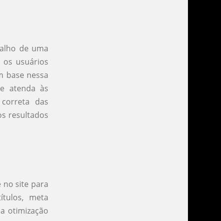
balho de uma
s os usuários
m base nessa
ue atenda às
 correta das
os resultados
 no site para
ítulos, meta
 a otimização