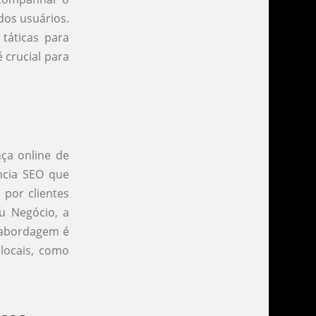
dos usuários.
táticas para
 crucial para
ça online de
ncia SEO que
 por clientes
u Negócio, a
a abordagem é
locais, como