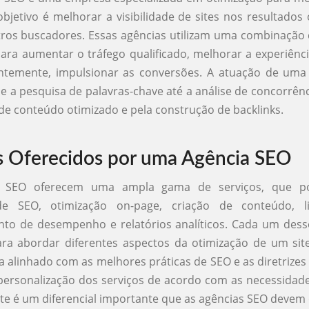
objetivo é melhorar a visibilidade de sites nos resultados
ros buscadores. Essas agências utilizam uma combinação 
para aumentar o tráfego qualificado, melhorar a experiênc
ntemente, impulsionar as conversões. A atuação de uma
e a pesquisa de palavras-chave até a análise de concorrên
 de conteúdo otimizado e pela construção de backlinks.
s Oferecidos por uma Agência SEO
s SEO oferecem uma ampla gama de serviços, que po
de SEO, otimização on-page, criação de conteúdo, li
to de desempenho e relatórios analíticos. Cada um desse
ra abordar diferentes aspectos da otimização de um sit
ja alinhado com as melhores práticas de SEO e as diretrize
personalização dos serviços de acordo com as necessidade
nte é um diferencial importante que as agências SEO devem 