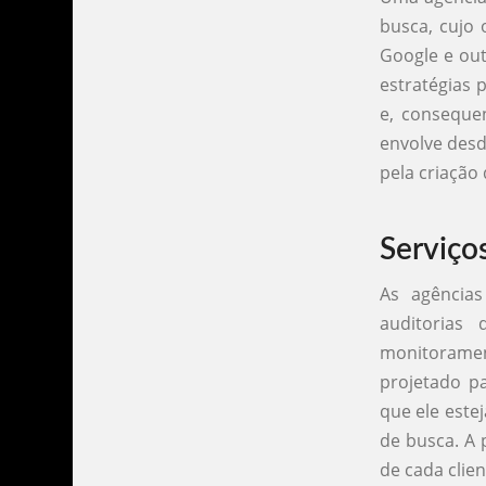
busca, cujo 
Google e out
estratégias 
e, conseque
envolve desd
pela criação
Serviço
As agência
auditorias 
monitoramen
projetado pa
que ele este
de busca. A 
de cada clie