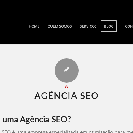
HOME
QUEM SOMOS
SERVIÇOS
BLOG
CON
A
AGÊNCIA SEO​
é uma Agência SEO?
 SEO é uma empresa especializada em otimização para m