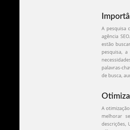
Importâ
A pesquisa 
agência SEO.
estão busca
pesquisa, a
necessidade
palavras-cha
de busca, au
Otimiza
A otimização
melhorar se
descrições, 