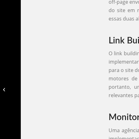
off-page env
do site em r
essas duas a
Link Bui
O link build
implementar.
para o site d
motores de 
portanto, u
Agencia publicidade rio de janeiro​
relevantes p
Monitor
Uma agência
implementad