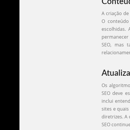
Conteúd
A criação de
O conteúdo 
escolhidas. 
permanecer 
SEO, mas t
relacionamen
Atualiz
Os algoritm
SEO deve es
inclui ente
sites e quai
diretrizes. 
SEO continue