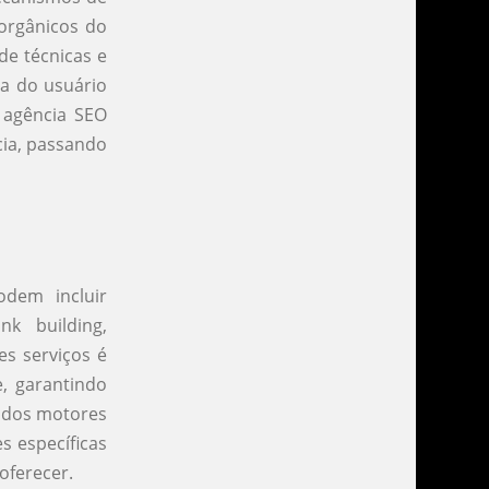
 orgânicos do
de técnicas e
ia do usuário
 agência SEO
cia, passando
dem incluir
nk building,
s serviços é
e, garantindo
s dos motores
s específicas
oferecer.