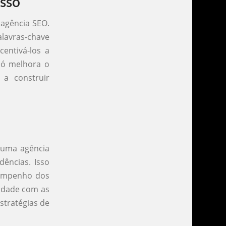
sso
 agência SEO.
lavras-chave
centivá-los a
só melhora o
a construir
 uma agência
ências. Isso
sempenho dos
midade com as
stratégias de