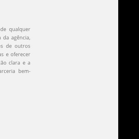
 de qualquer
a da agência,
ões de outros
as e oferecer
ão clara e a
rceria bem-