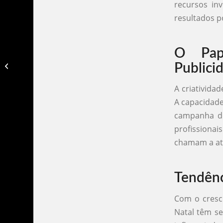
recursos inv
resultados po
O Pap
Agencias de publicidade em mogi
Publici
das cruzes​
A criativida
A capacidade
campanha de
profissionai
chamam a at
Tendênc
Com o cresci
Natal têm se