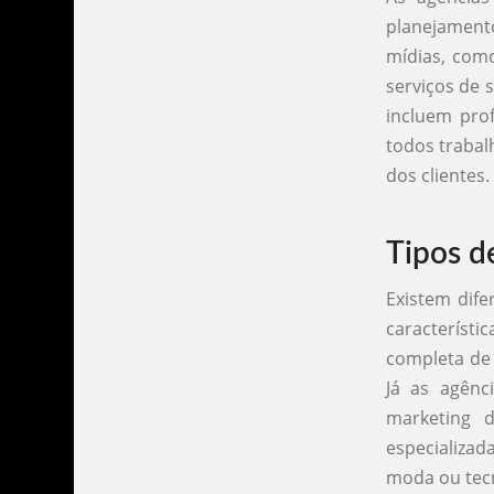
planejament
mídias, como
serviços de 
incluem prof
todos trabal
dos clientes.
Tipos d
Existem dife
característ
completa de 
Já as agênc
marketing 
especializad
moda ou tecn