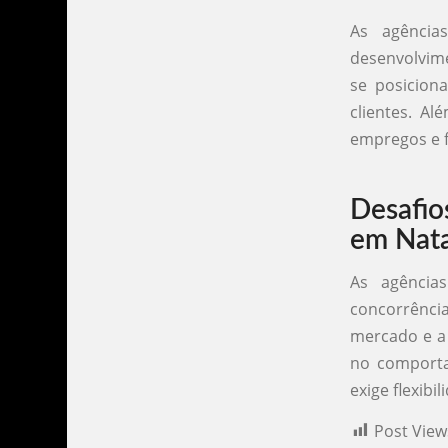
As agência
desenvolvime
se posicion
clientes. A
empregos e f
Desafio
em Nata
As agência
concorrência
mercado e a
no comport
exige flexibi
Post View