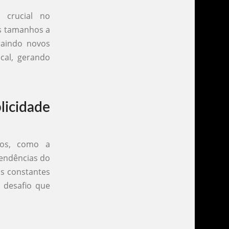
 crucial no
es tamanhos a
raindo novos
cal, gerando
licidade
ios, como a
tendências do
s constantes
desafio que