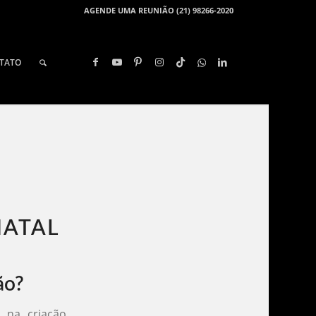
AGENDE UMA REUNIÃO (21) 98266-2020
TATO
ATAL​
ão?
 na criação,