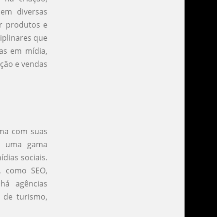
 em diversas
er produtos e
iplinares que
tas em mídia,
ação e vendas
 uma com suas
cem uma gama
dias sociais.
e, como SEO,
há agências
r de turismo,