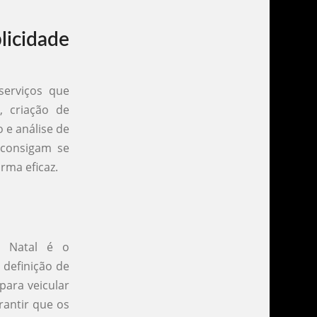
licidade
serviços que
, criação de
 e análise de
 consigam se
rma eficaz.
m Natal é o
 definição de
para veicular
antir que os