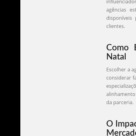
influenciado
agências es
disponíveis
clientes.
Como E
Natal
Escolher a a
considerar f
especializa
alinhamento 
da parceria.
O Impac
Mercado