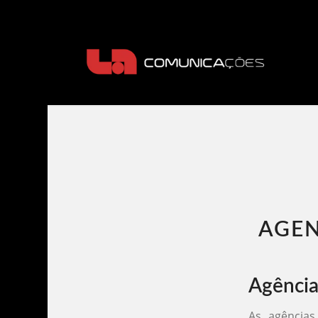
AGEN
Agência
As agências