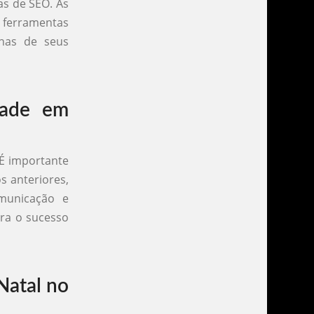
as de SEO. As
 ferramentas
nhas de seus
dade em
 É importante
s anteriores,
omunicação e
ara o sucesso
Natal no