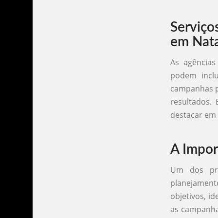
Serviço
em Nata
As agências
podem inclu
campanhas pu
resultados.
destacar em 
A Impor
Um dos pri
planejamento
objetivos, i
as campanha