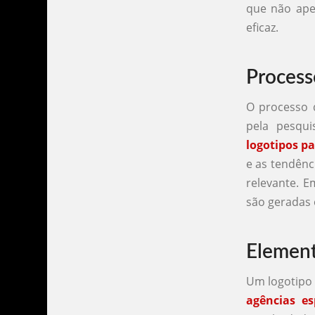
que não ape
eficaz.
Process
O processo 
pela pesqu
logotipos p
e as tendênc
relevante. E
são geradas 
Element
Um logotipo 
agências es