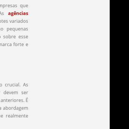
empresas que
 As
agências
tes variados
mo pequenas
o sobre esse
marca forte e
 crucial. As
P
devem ser
anteriores. É
ma abordagem
ue realmente