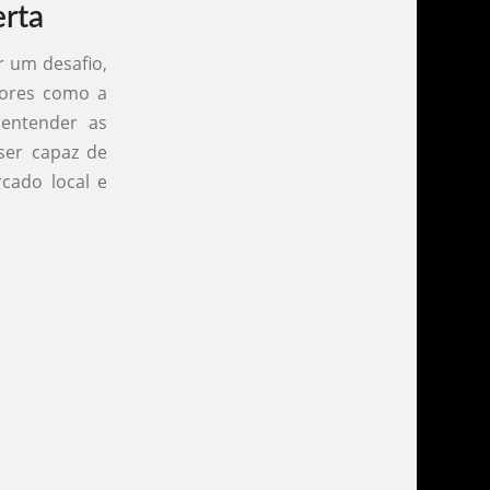
erta
r um desafio,
tores como a
 entender as
ser capaz de
cado local e