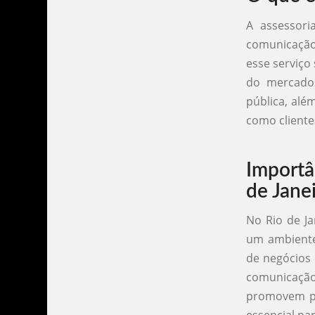
A assessori
comunicação 
esse serviço
do mercado
pública, além
como cliente
Importâ
de Jane
No Rio de J
um ambiente
de negócios
comunicação
promovem pr