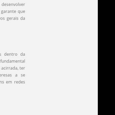
 desenvolver
 garante que
os gerais da
s dentro da
é fundamental
 acirrada, ter
presas a se
ens em redes