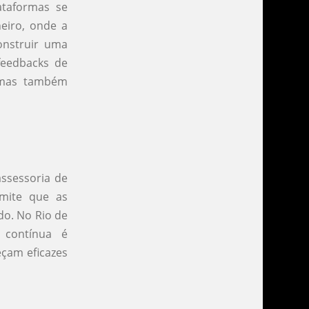
ataformas se
eiro, onde a
onstruir uma
feedbacks de
 mas também
ssessoria de
mite que as
do. No Rio de
 contínua é
eçam eficazes