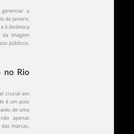
 gerenciar a
o de Janeiro,
 e à dinâmica
o da imagem
rsos públicos,
o no Rio
l crucial em
de é um polo
ravés de uma
e não apenas
 das marcas,