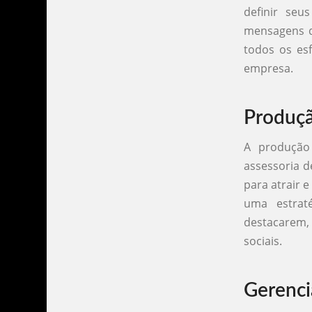
definir seu
mensagens q
todos os es
empresa.
Produçã
A produção
assessoria d
para atrair e
uma estrat
destacarem,
sociais.
Gerenci