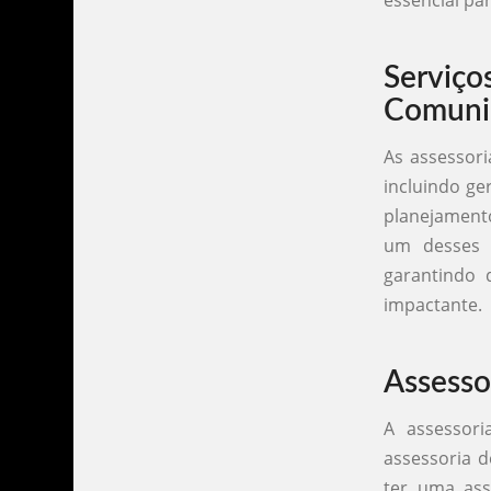
essencial pa
Serviç
Comuni
As assessor
incluindo ge
planejamento
um desses s
garantindo 
impactante.
Assesso
A assessor
assessoria d
ter uma ass