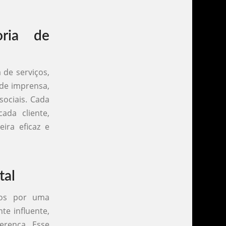
oria de
de serviços,
 de imprensa,
sociais. Cada
ada cliente,
ira eficaz e
tal
dos por uma
te influente,
erença. Esse