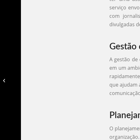
serviço envo
com jornali
divulgadas de
Gestão 
A gestão de 
em um ambie
rapidamente.
Assessoria de comunicação recife​
que ajudam a
comunicação 
Planeja
O planejamen
organização.