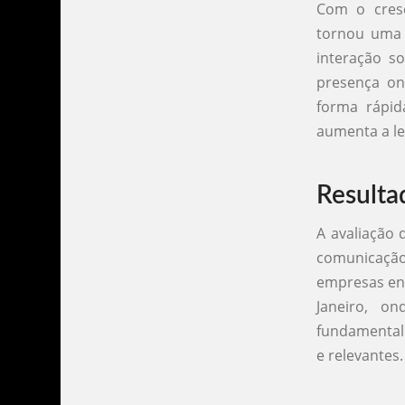
Com o cresc
tornou uma 
interação s
presença on
forma rápi
aumenta a le
Resulta
A avaliação
comunicaçã
empresas ent
Janeiro, o
fundamental 
e relevantes.