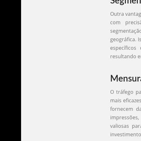
Segment
Outra vantag
com precis
segmentaçã
geográfica.
específicos
resultando e
Mensura
O tráfego p
mais eficaze
fornecem d
impressões,
valiosas pa
investimento