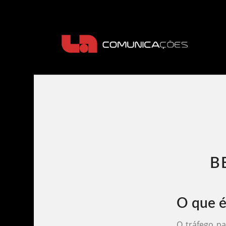
B
O que é
O tráfego pa