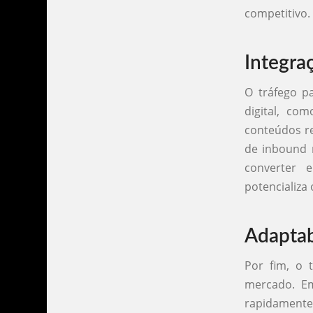
competitivo.
Integra
O tráfego p
digital, co
conteúdos r
de inbound 
converter e
potencializa 
Adaptab
Por fim, o 
mercado. E
rapidament