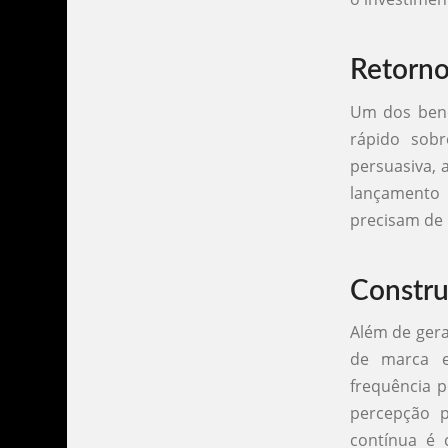
Retorno
Um dos bene
rápido sob
persuasiva,
lançamento 
precisam de 
Constru
Além de gera
de marca e
frequência 
percepção p
contínua é