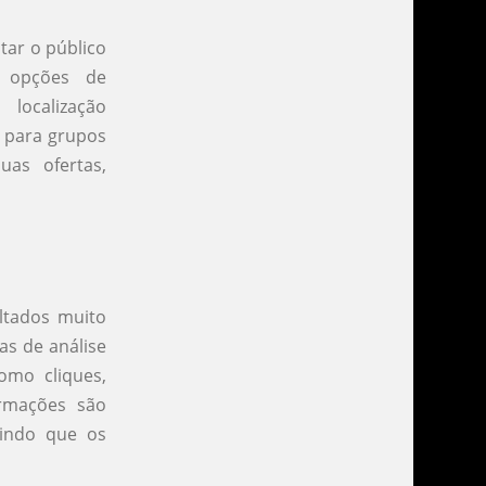
tar o público
s opções de
localização
 para grupos
uas ofertas,
ltados muito
as de análise
mo cliques,
ormações são
tindo que os