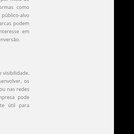
aformas como
público-alvo
 marcas podem
nteresse em
onversão.
visibilidade.
envolver, os
ou nas redes
empresa pode
te útil para