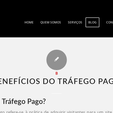
HOME
QUEM SOMOS
SERVIÇOS
BLOG
CON
B
ENEFÍCIOS DO TRÁFEGO PAG
 Tráfego Pago?
go refere-se à prática de adquirir visitantes para um sit