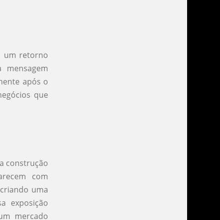
a um retorno
ma mensagem
mente após o
negócios que
 a construção
parecem com
 criando uma
sa exposição
 um mercado