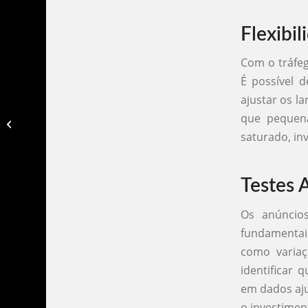
Flexibi
Com o tráfeg
É possível 
ajustar os la
que pequen
Benefícios do seo​
saturado, in
Testes 
Os anúncios
fundamentais
como varia
identificar
em dados aju
o investimen