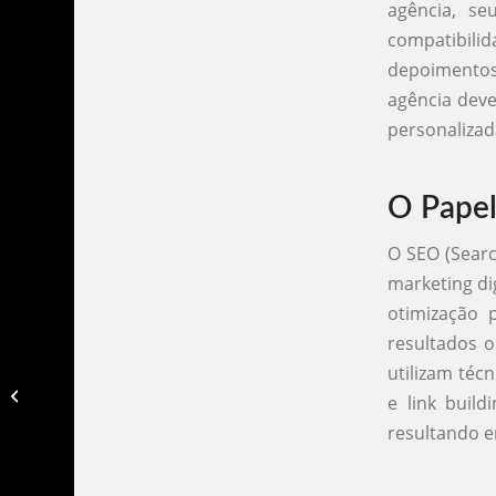
agência, se
compatibilid
depoimentos
agência deve
personalizad
O Papel
O SEO (Searc
marketing di
otimização 
resultados o
utilizam téc
Black friday identidade visual​
e link build
resultando e