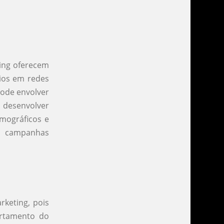
ting oferecem
cios em redes
pode envolver
desenvolver
emográficos e
s campanhas
rketing, pois
rtamento do