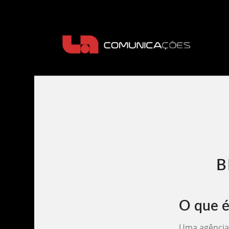
B
O que é
Uma agência 