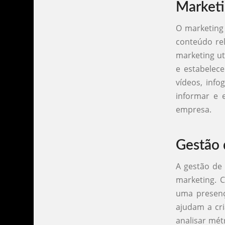
Marketi
O marketing 
conteúdo rel
marketing ut
e estabelec
vídeos, info
informar e 
empresa.
Gestão 
A gestão de 
marketing. 
uma presença
ajudam a cri
analisar mé