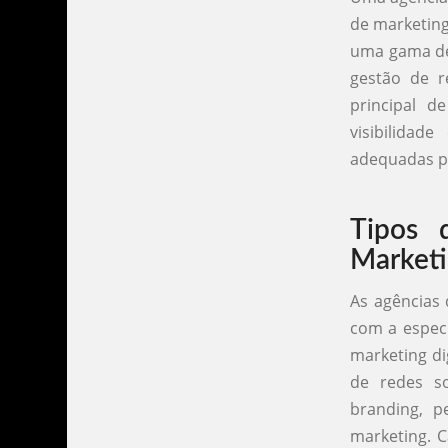
de marketing
uma gama de 
gestão de r
principal d
visibilidad
adequadas p
Tipos 
Market
As agências 
com a especi
marketing di
de redes so
branding, p
marketing. C