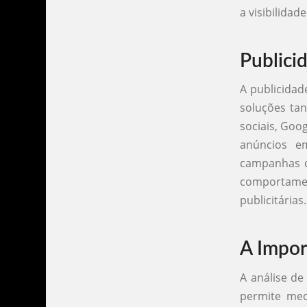
a visibilidad
Publici
A publicidad
soluções tan
sociais, Goo
anúncios e
campanhas cr
comportame
publicitárias.
A Impor
A análise de
permite me