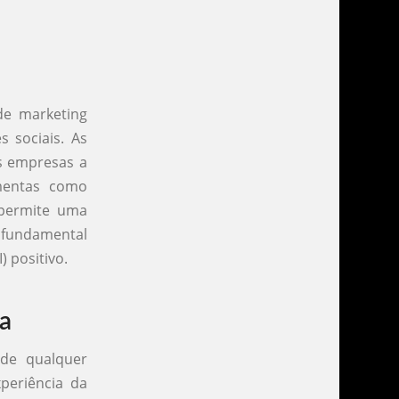
de marketing
 sociais. As
s empresas a
amentas como
 permite uma
é fundamental
 positivo.
a
 de qualquer
periência da