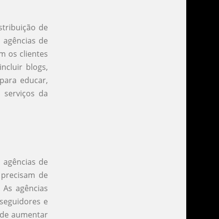
stribuição de
s agências de
m os clientes
cluir blogs,
 para educar,
 serviços da
s agências de
 precisam de
. As agências
 seguidores e
ode aumentar