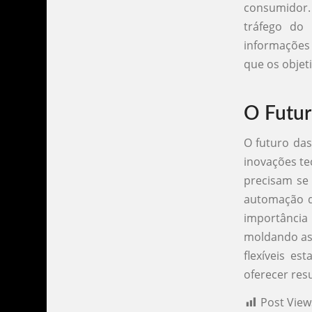
consumidor. 
tráfego do 
informações 
que os objet
O Futur
O futuro das
inovações t
precisam se 
automação de
importânci
moldando as 
flexíveis e
oferecer res
Post View