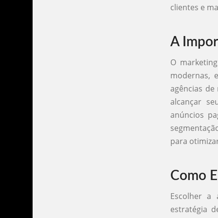
clientes e m
A Impor
O marketing
modernas, e
agências de
alcançar se
anúncios pa
segmentação 
para otimiza
Como Es
Escolher a 
estratégia 