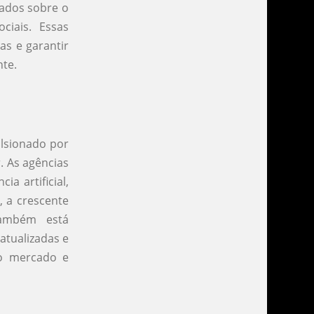
dados sobre o
ciais. Essas
as e garantir
nte.
ulsionado por
 As agências
a artificial,
, a crescente
também está
atualizadas e
do mercado e