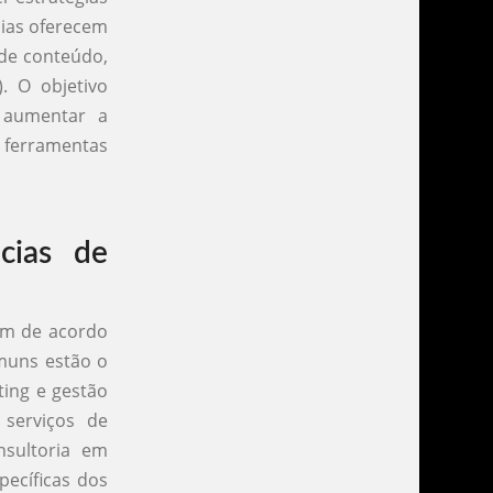
cias oferecem
 de conteúdo,
. O objetivo
a aumentar a
 ferramentas
cias de
iam de acordo
omuns estão o
ting e gestão
 serviços de
nsultoria em
pecíficas dos