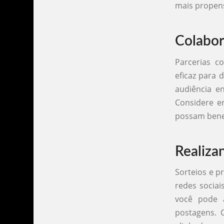
mais propens
Colabor
Parcerias c
eficaz para 
audiência e
Considere e
possam benef
Realiza
Sorteios e 
redes sociai
você pode a
postagens. 