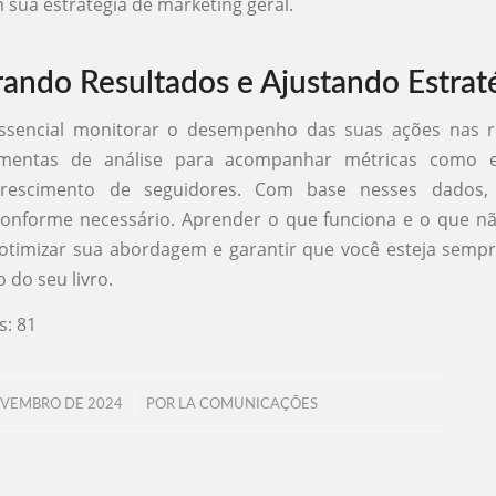
 sua estratégia de marketing geral.
ando Resultados e Ajustando Estrat
essencial monitorar o desempenho das suas ações nas re
ramentas de análise para acompanhar métricas como 
crescimento de seguidores. Com base nesses dados, 
conforme necessário. Aprender o que funciona e o que n
 otimizar sua abordagem e garantir que você esteja sem
 do seu livro.
s:
81
/
OVEMBRO DE 2024
POR
LA COMUNICAÇÕES