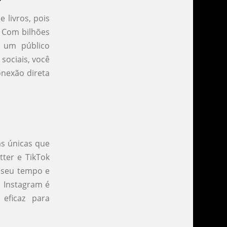
 livros, pois
. Com bilhões
e um público
sociais, você
onexão direta
as únicas que
tter e TikTok
r seu tempo e
, Instagram é
eficaz para