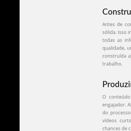
Constru
Antes de com
sólida. Isso 
todas as inf
qualidade, u
construída a
trabalho.
Produzi
O conteúdo 
engajador. A
do processo 
vídeos curt
chances de c