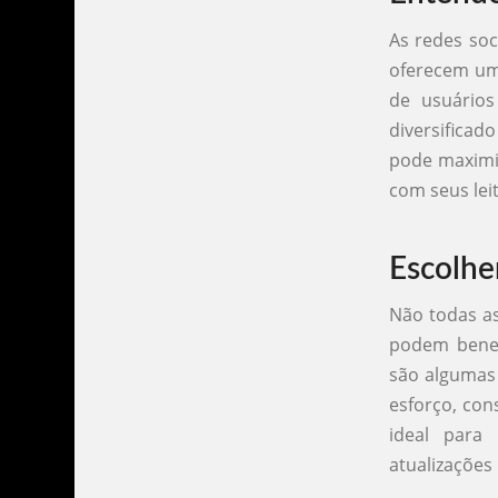
As redes soc
oferecem uma
de usuários
diversificad
pode maximiz
com seus lei
Escolhe
Não todas as
podem benefi
são algumas 
esforço, con
ideal para
atualizações 