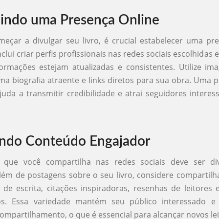
indo uma Presença Online
eçar a divulgar seu livro, é crucial estabelecer uma pr
inclui criar perfis profissionais nas redes sociais escolhidas 
ormações estejam atualizadas e consistentes. Utilize im
ma biografia atraente e links diretos para sua obra. Uma
juda a transmitir credibilidade e atrai seguidores intere
ndo Conteúdo Engajador
que você compartilha nas redes sociais deve ser div
lém de postagens sobre o seu livro, considere compartilh
de escrita, citações inspiradoras, resenhas de leitore
os. Essa variedade mantém seu público interessado 
ompartilhamento, o que é essencial para alcançar novos lei