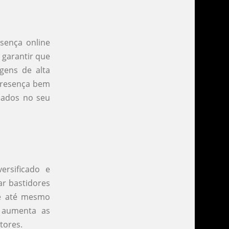
esença online
e garantir que
agens de alta
 presença bem
ssados no seu
ersificado e
ar bastidores
s e até mesmo
e aumenta as
tores.