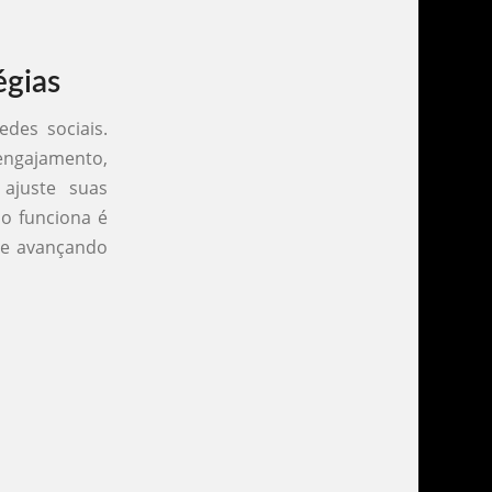
égias
des sociais.
engajamento,
ajuste suas
ão funciona é
pre avançando