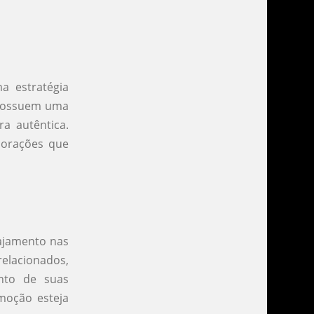
a estratégia
á possuem uma
a autêntica.
borações que
ajamento nas
relacionados,
ento de suas
moção esteja