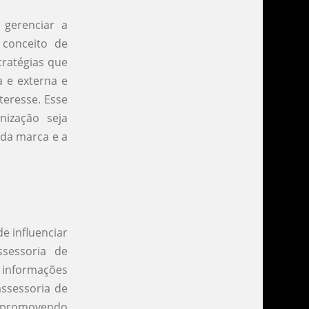
 gerenciar a
 conceito de
tratégias que
a e externa e
teresse. Esse
ização seja
 da marca e a
e influenciar
sessoria de
r informações
assessoria de
, promovendo