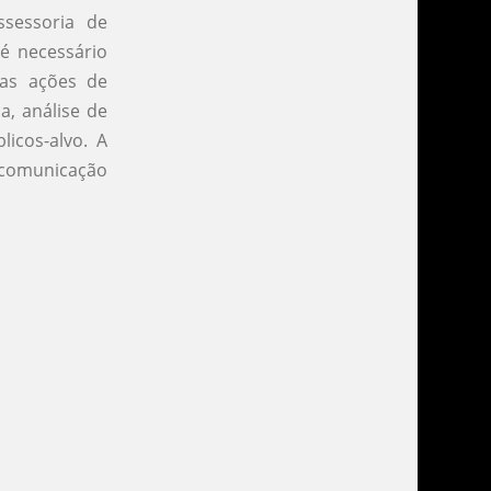
sessoria de
 é necessário
das ações de
, análise de
icos-alvo. A
a comunicação