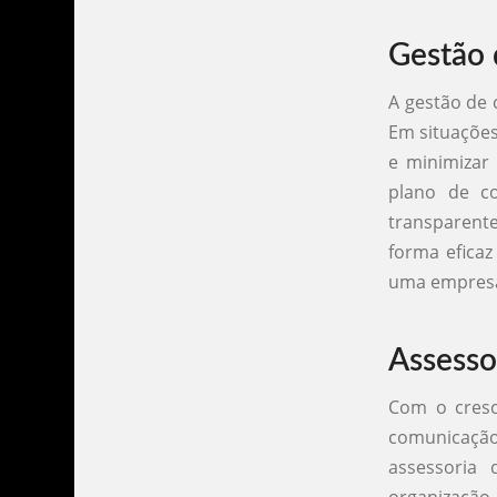
Gestão 
A gestão de 
Em situações
e minimizar
plano de co
transparente
forma efica
uma empres
Assesso
Com o cresc
comunicação
assessoria
organização