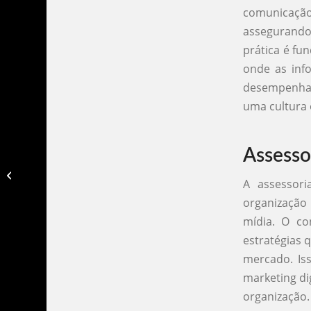
comunicação
assegurando
prática é fu
onde as inf
desempenha 
uma cultura 
Assesso
Conceito assessoria de imprensa​
A assessor
organização 
mídia. O co
estratégias 
mercado. Iss
marketing di
organização.