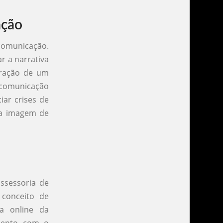
ação
 comunicação.
r a narrativa
oração de um
 comunicação
iar crises de
da imagem de
ssessoria de
 conceito de
a online da
amento com o