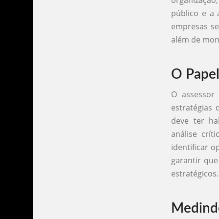
público e a
empresas se
além de mon
O Papel
O assessor 
estratégias 
deve ter ha
análise crí
identificar 
garantir qu
estratégicos.
Medindo