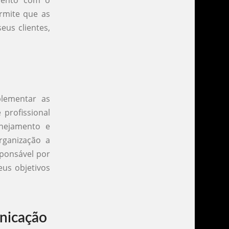
rmite que as
us clientes,
plementar as
 profissional
anejamento e
rganização a
sponsável por
us objetivos
nicação