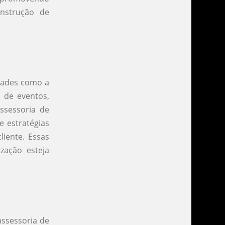
nstrução de
idades como a
o de eventos,
ssessoria de
 estratégias
iente. Essas
zação esteja
assessoria de