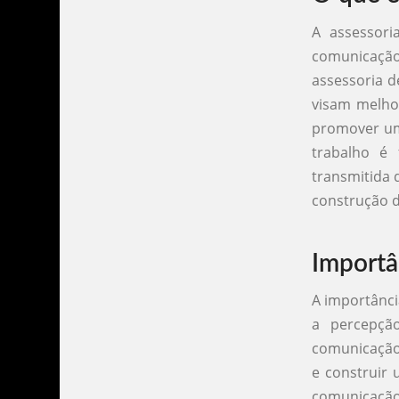
A assessori
comunicação
assessoria d
visam melhor
promover um 
trabalho é
transmitida 
construção d
Importâ
A importânci
a percepçã
comunicação 
e construir 
comunicação