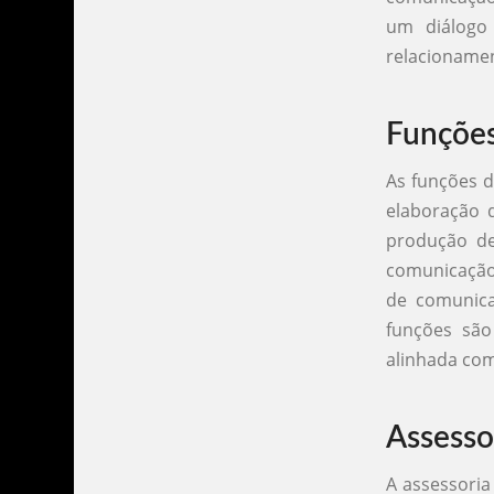
um diálogo
relacionamen
Funções
As funções d
elaboração d
produção de
comunicação
de comunica
funções são
alinhada com
Assesso
A assessoria