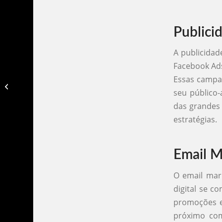
Publici
A publicidad
Facebook Ads
Essas campa
Serviços de agencia de marketing​
seu público-
das grandes 
estratégias.
Email M
O email mar
digital se c
promoções e
próximo com 