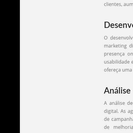
clientes, au
Desenvo
O desenvolv
marketing d
presença on
usabilidade 
ofereça uma 
Análise
A análise d
digital. As 
de campanha
de melhori