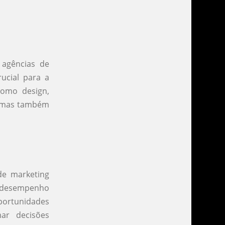
 agências de
ucial para a
como design,
s, mas também
de marketing
 o desempenho
portunidades
ar decisões