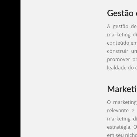
Gestão 
A gestão de
marketing di
conteúdo em 
construir u
promover pr
lealdade do c
Market
O marketing
relevante e 
marketing di
estratégia. 
em seu nicho