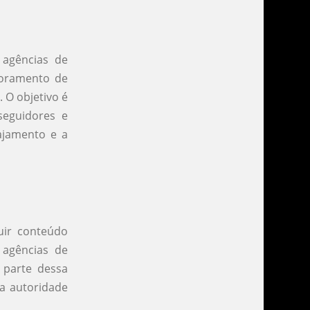
 agências de
itoramento de
 O objetivo é
seguidores e
ajamento e a
uir conteúdo
s agências de
o parte dessa
ma autoridade