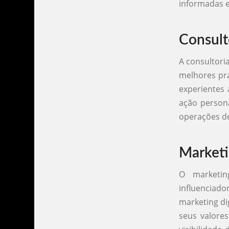
informadas e
Consult
A consultori
melhores prá
experientes 
ação persona
operações de
Marketi
O marketin
influenciad
marketing di
seus valore