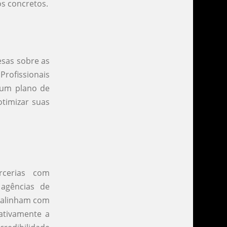
os concretos.
esas sobre as
Profissionais
r um plano de
otimizar suas
rcerias com
 agências de
e alinham com
ativamente a