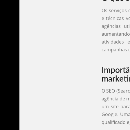
Os serviços 
e técnicas v
agências ut
aumentando a
atividades 
campanhas de
Import
marketin
O SEO (Searc
agência de ma
um site par
Google. Uma 
qualificado 