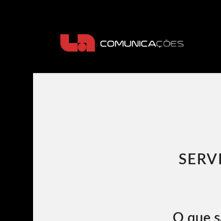
SERV
O que s