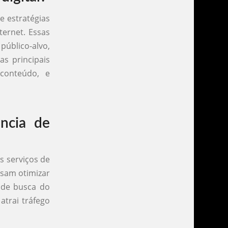
e estratégias
ternet. Essas
úblico-alvo,
as principais
 conteúdo, e
ncia de
s serviços de
visam otimizar
 de busca do
atrai tráfego