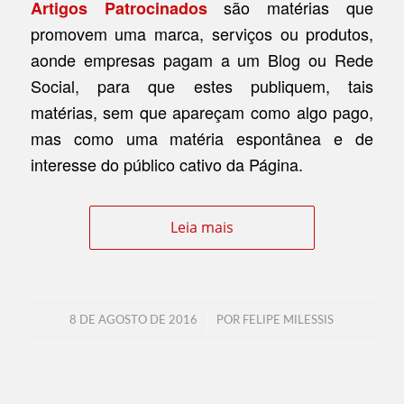
são matérias que
Artigos Patrocinados
promovem uma marca, serviços ou produtos,
aonde empresas pagam a um Blog ou Rede
Social, para que estes publiquem, tais
matérias, sem que apareçam como algo pago,
mas como uma matéria espontânea e de
interesse do público cativo da Página.
Leia mais
/
8 DE AGOSTO DE 2016
POR
FELIPE MILESSIS