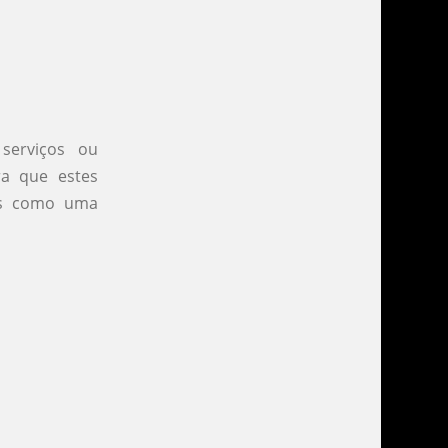
serviços ou
a que estes
as como uma