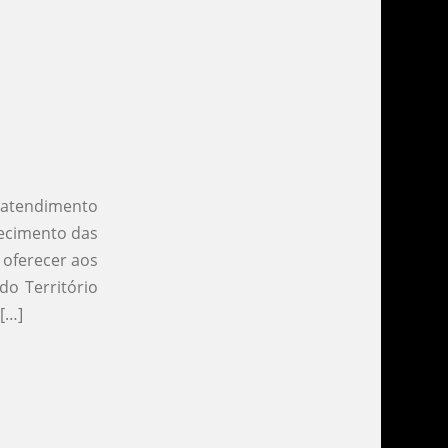
 atendimento
hecimento das
 oferecer aos
o Território
[…]