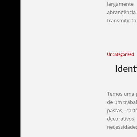
largamente 
abrangência 
transmitir t
Uncategorized
Ident
Temos uma ga
de um trabal
pastas, car
decorativos
necessidades