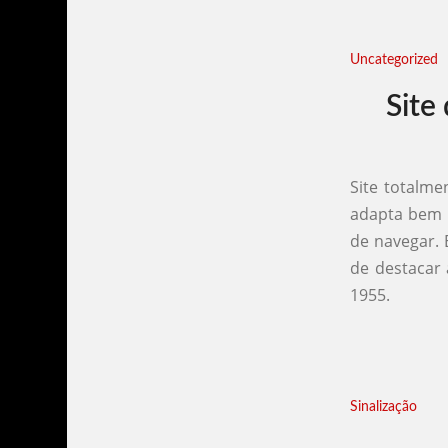
Uncategorized
Site
Site totalme
adapta bem p
de navegar.
de destacar 
1955.
Sinalização