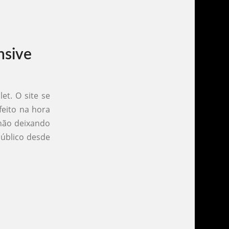
nsive
et. O site se
feito na hora
não deixando
público desde