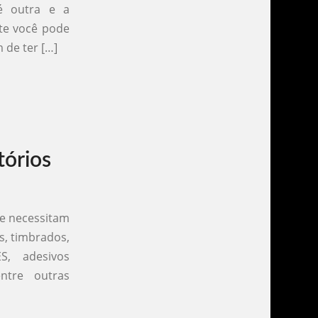
 é outra e a
ite você pode
de ter […]
tórios
ue necessitam
s, timbrados,
ES, adesivos
entre outras