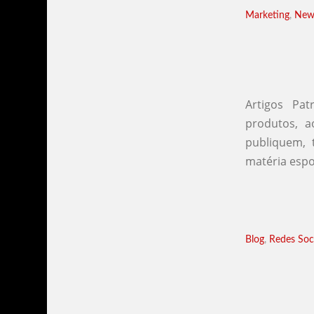
Marketing
,
New
Artigos Pa
produtos, 
publiquem,
matéria espo
Blog
,
Redes Soci