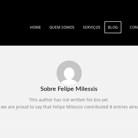
HOME
QUEM SOMOS
SERVIÇOS
BLOG
CON
Sobre
Felipe Milessis
This author has not written his bio yet.
 we are proud to say that
Felipe Milessis
contributed 8 entries alre