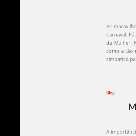
As maravilh
Carnaval, Pá
da Mulher, 
como a tão 
simpático par
Blog
M
A importânci