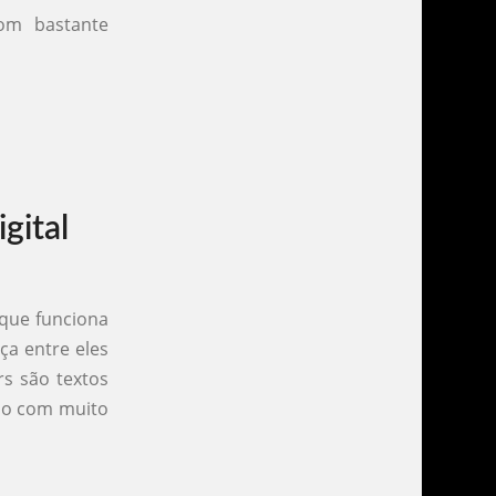
om bastante
gital
 que funciona
ça entre eles
s são textos
do com muito