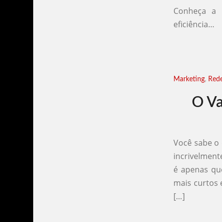
Conheça a 
eficiência…
Marketing
,
Rede
O Va
Você sabe o 
incrivelment
é apenas qu
mais curtos
[…]