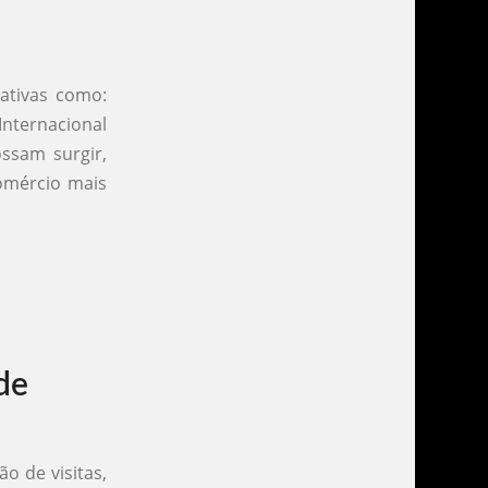
ativas como:
Internacional
ssam surgir,
omércio mais
de
o de visitas,