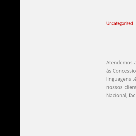
Uncategorized
Atendemos a
às Concessio
linguagens t
nossos clie
Nacional, fa