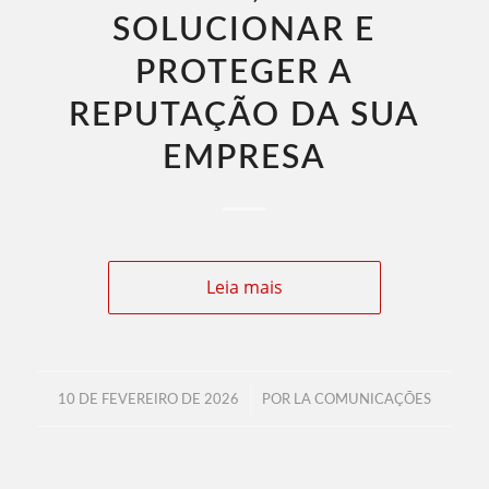
SOLUCIONAR E
PROTEGER A
REPUTAÇÃO DA SUA
EMPRESA
Leia mais
/
10 DE FEVEREIRO DE 2026
POR
LA COMUNICAÇÕES