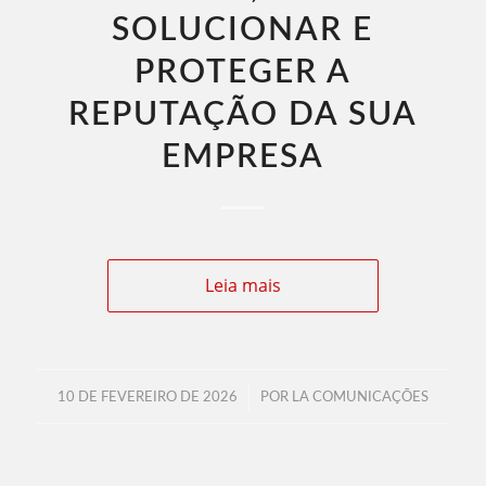
SOLUCIONAR E
PROTEGER A
REPUTAÇÃO DA SUA
EMPRESA
Leia mais
/
10 DE FEVEREIRO DE 2026
POR
LA COMUNICAÇÕES