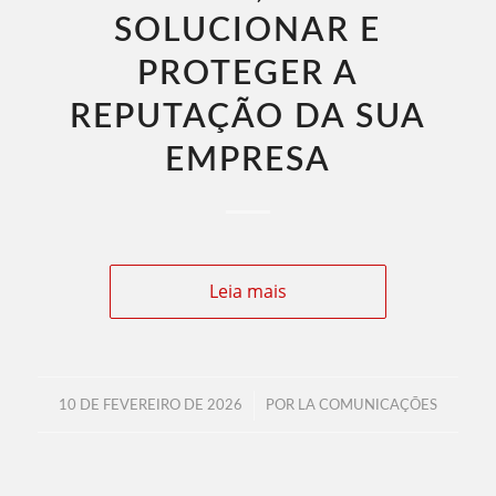
SOLUCIONAR E
PROTEGER A
REPUTAÇÃO DA SUA
EMPRESA
Leia mais
/
10 DE FEVEREIRO DE 2026
POR
LA COMUNICAÇÕES