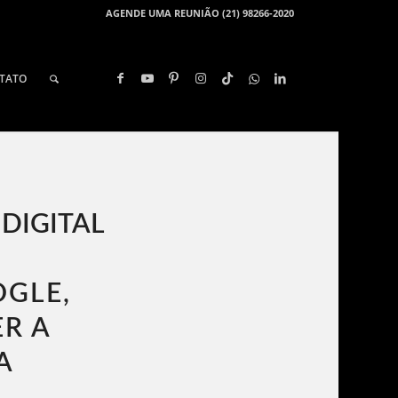
AGENDE UMA REUNIÃO (21) 98266-2020
TATO
 DIGITAL
OGLE,
R A
A