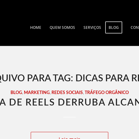
HOME
QUEM SOMOS
SERVIÇOS
BLOG
CON
UIVO PARA TAG:
DICAS PARA R
BLOG
,
MARKETING
,
REDES SOCIAIS
,
TRÁFEGO ORGÂNICO
A DE REELS DERRUBA ALCA