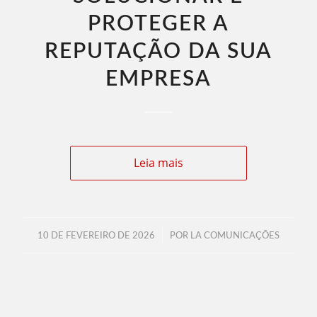
PROTEGER A
REPUTAÇÃO DA SUA
EMPRESA
Leia mais
/
10 DE FEVEREIRO DE 2026
POR
LA COMUNICAÇÕES