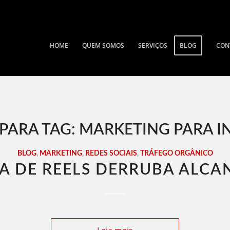
HOME
QUEM SOMOS
SERVIÇOS
BLOG
CON
PARA TAG:
MARKETING PARA 
BLOG
,
MARKETING
,
REDES SOCIAIS
,
TRÁFEGO ORGÂNICO
A DE REELS DERRUBA ALCA