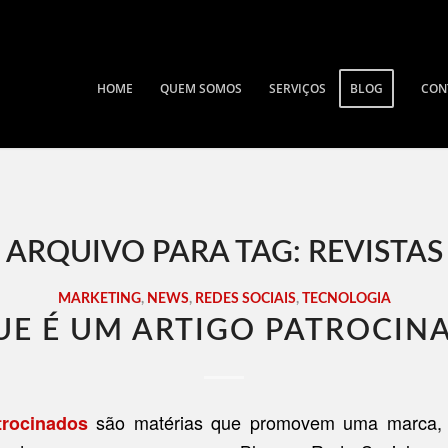
HOME
QUEM SOMOS
SERVIÇOS
BLOG
CON
ARQUIVO PARA TAG:
REVISTAS
MARKETING
,
NEWS
,
REDES SOCIAIS
,
TECNOLOGIA
UE É UM ARTIGO PATROCIN
são matérias que promovem uma marca, 
trocinados