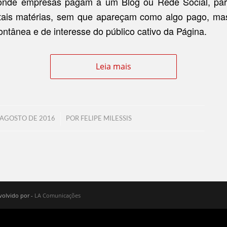
aonde empresas pagam a um Blog ou Rede Social, par
 tais matérias, sem que apareçam como algo pago, m
ntânea e de interesse do público cativo da Página.
Leia mais
/
 AGOSTO DE 2016
POR
FELIPE MILESSIS
volvido por -
LA Comunicações