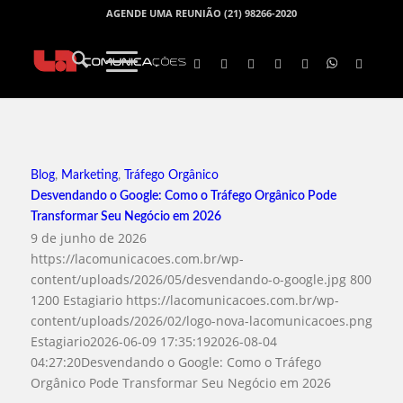
AGENDE UMA REUNIÃO (21) 98266-2020
Blog
,
Marketing
,
Tráfego Orgânico
Desvendando o Google: Como o Tráfego Orgânico Pode
Transformar Seu Negócio em 2026
9 de junho de 2026
https://lacomunicacoes.com.br/wp-
content/uploads/2026/05/desvendando-o-google.jpg
800
1200
Estagiario
https://lacomunicacoes.com.br/wp-
content/uploads/2026/02/logo-nova-lacomunicacoes.png
Estagiario
2026-06-09 17:35:19
2026-08-04
04:27:20
Desvendando o Google: Como o Tráfego
Orgânico Pode Transformar Seu Negócio em 2026