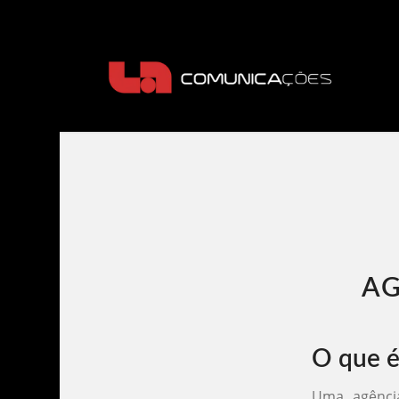
AG
O que é
Uma agência