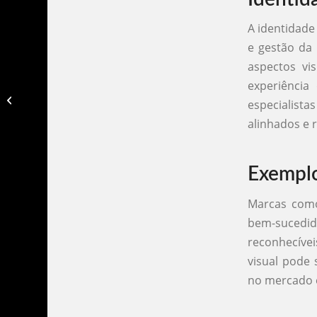
A identidade
e gestão da
aspectos vi
experiência
Agencia de gestão de redes sociais​
especialista
alinhados e
Exemplo
Marcas como 
bem-sucedid
reconhecíve
visual pode 
no mercado 