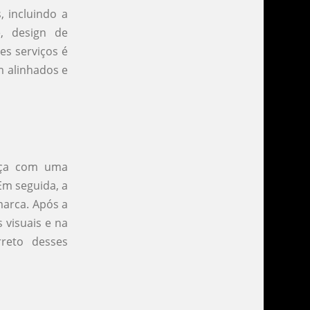
, incluindo a
e, design de
es serviços é
m alinhados e
eça com uma
Em seguida, a
marca. Após a
 visuais e na
reto desses