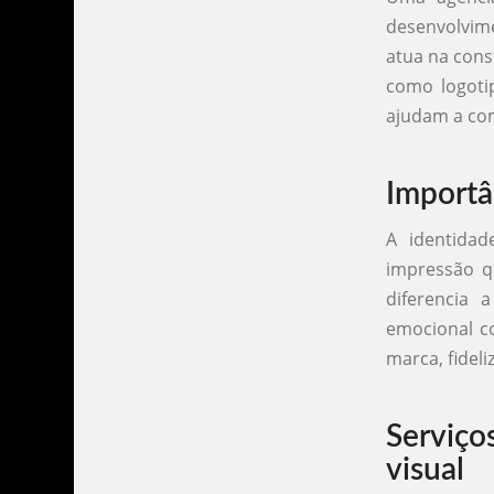
desenvolvime
atua na cons
como logotip
ajudam a com
Importâ
A identidad
impressão q
diferencia
emocional c
marca, fidel
Serviço
visual