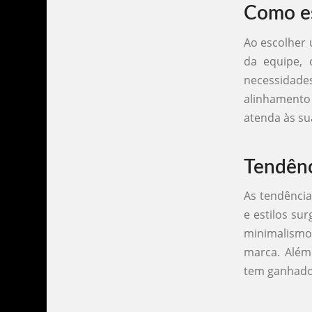
Como es
Ao escolher 
da equipe, 
necessidade
alinhamento 
atenda às su
Tendênc
As tendência
e estilos su
minimalismo,
marca. Além 
tem ganhado 