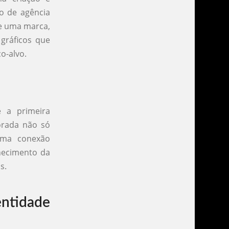
po de agência
de uma marca,
 gráficos que
o-alvo.
é a primeira
orada não só
uma conexão
hecimento da
s.
entidade