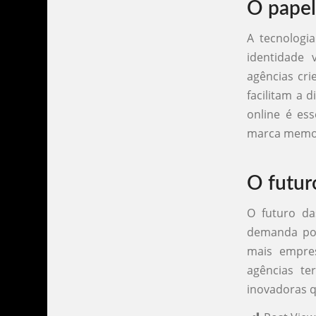
O papel
A tecnologi
identidade 
agências cri
facilitam a 
online é ess
marca memorá
O futur
O futuro da
demanda po
mais empres
agências te
inovadoras 