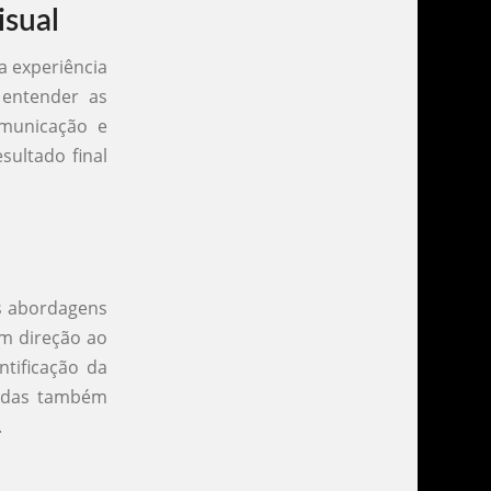
isual
a experiência
 entender as
omunicação e
sultado final
as abordagens
em direção ao
ntificação da
izadas também
.