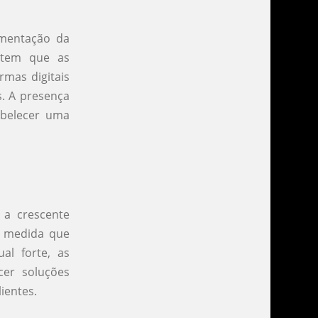
ementação da
mitem que as
rmas digitais
s. A presença
tabelecer uma
 a crescente
 medida que
al forte, as
cer soluções
ientes.