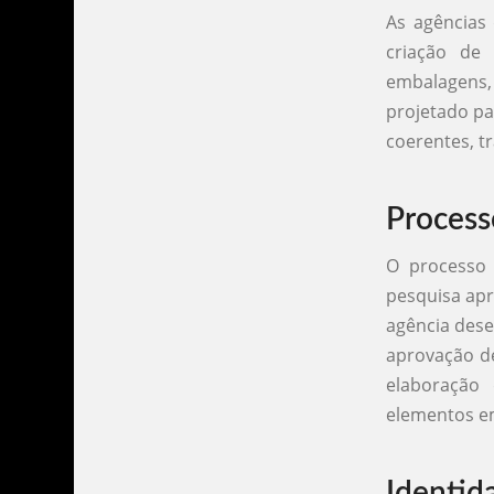
As agências 
criação de 
embalagens, 
projetado pa
coerentes, t
Process
O processo
pesquisa apr
agência dese
aprovação de
elaboração
elementos em
Identid