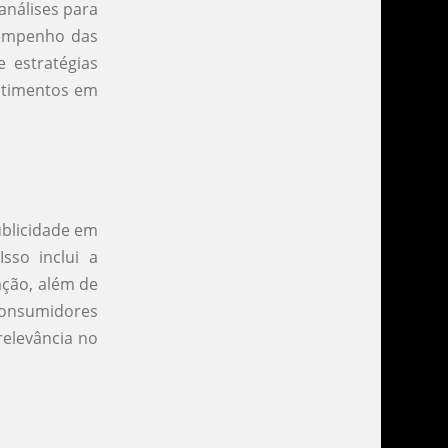
análises para
sempenho das
e estratégias
estimentos em
ublicidade em
sso inclui a
ação, além de
consumidores
elevância no