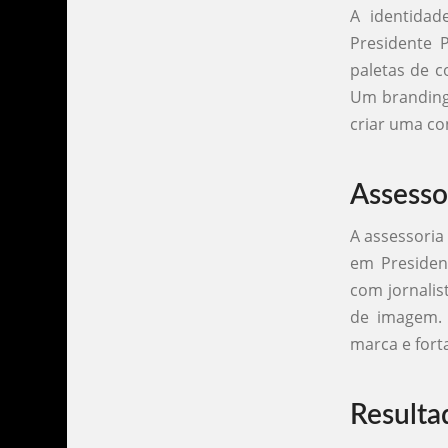
A identidad
Presidente 
paletas de c
Um branding 
criar uma c
Assesso
A assessoria
em Presiden
com jornalis
de imagem. 
marca e fort
Resulta