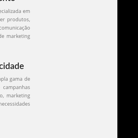
cializada em
ver produtos,
 comunicação
 de marketing
icidade
mpla gama de
de campanhas
o, marketing
necessidades
.