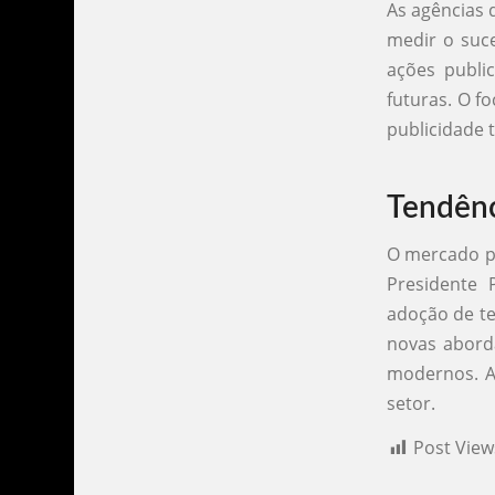
As agências 
medir o suc
ações public
futuras. O f
publicidade 
Tendênc
O mercado pu
Presidente 
adoção de te
novas abord
modernos. A
setor.
Post View