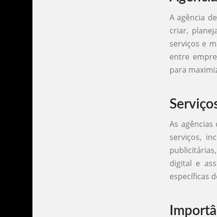
A agência d
criar, plane
serviços e 
entre empres
para maximiz
Serviço
As agências
serviços, i
publicitári
digital e a
específicas 
Importâ