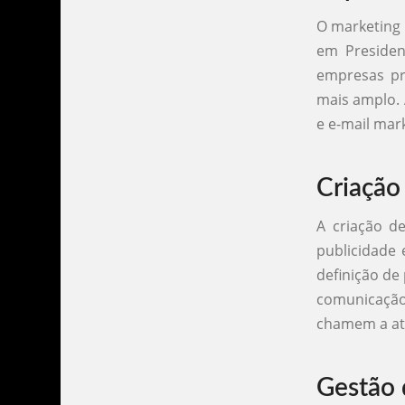
O marketing 
em Presiden
empresas pr
mais amplo. 
e e-mail mar
Criação
A criação d
publicidade
definição de
comunicaçã
chamem a at
Gestão 