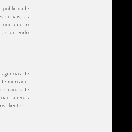
e publicidade
 sociais, as
r um público
g de conteúdo
 agências de
 de mercado,
dos canais de
 não apenas
s clientes.