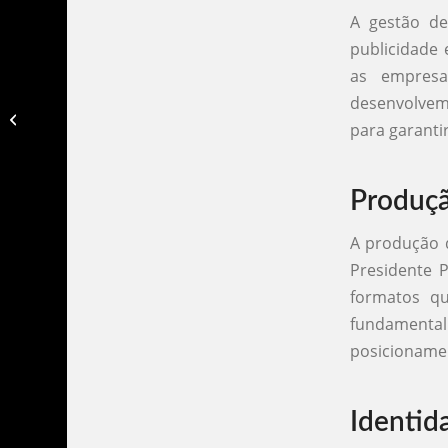
A gestão de
publicidade 
as empresa
desenvolvem
Agencia de publicidade praia grande​
para garanti
Produç
A produção 
Presidente P
formatos q
fundamental
posicioname
Identid