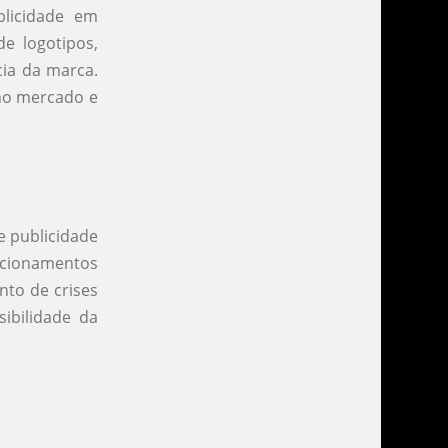
blicidade em
e logotipos,
cia da marca.
 no mercado e
e publicidade
acionamentos
nto de crises
ibilidade da