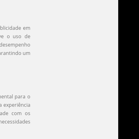
blicidade em
lve o uso de
de desempenho
garantindo um
mental para o
a experiência
idade com os
 necessidades