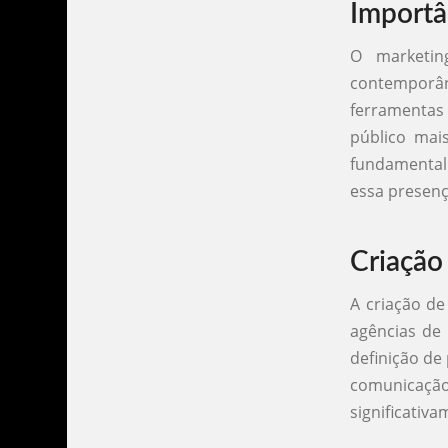
Importâ
O marketin
contemporâ
ferramentas
público mai
fundamental 
essa presenç
Criação
A criação de
agências de 
definição de
comunicaçã
significativ