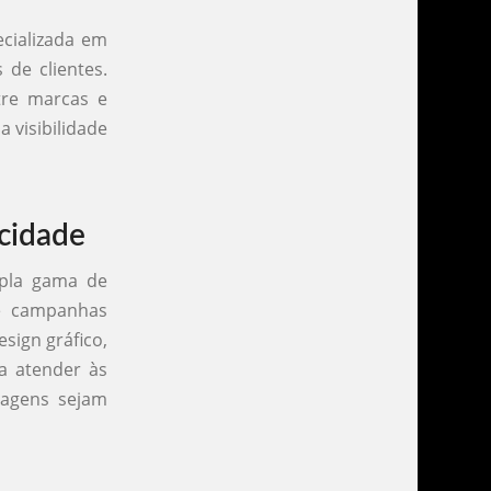
cializada em
 de clientes.
tre marcas e
 visibilidade
icidade
mpla gama de
de campanhas
sign gráfico,
a atender às
sagens sejam