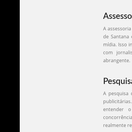
Assesso
A assessoria
de Santana 
mídia. Isso 
com jornali
abrangente.
Pesquis
A pesquisa 
publicitária
entender o
concorrênci
realmente re