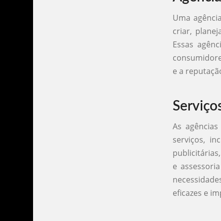
Uma agência
criar, plane
Essas agênc
consumidores
e a reputaçã
Serviço
As agências
serviços, i
publicitária
e assessori
necessidade
eficazes e i