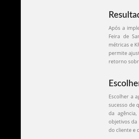
Resulta
Após a impl
Feira de Sa
métricas e K
permite ajus
retorno sobr
Escolhe
Escolher a a
sucesso de q
da agência,
objetivos da
do cliente e 