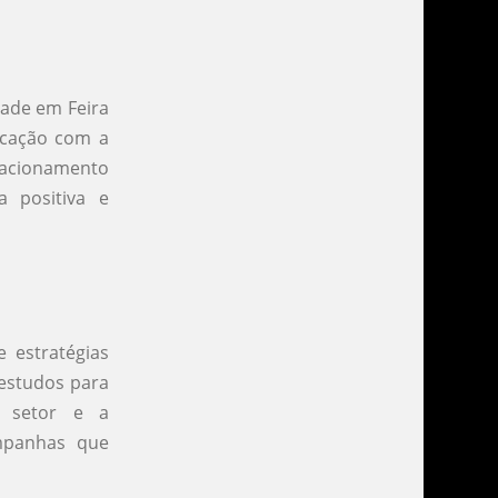
dade em Feira
icação com a
elacionamento
a positiva e
 estratégias
 estudos para
o setor e a
ampanhas que