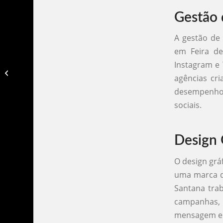
Gestão 
A gestão de 
em Feira d
Instagram e 
Agencia publicidade duque de caxias​
agências cr
desempenho 
sociais.
Design 
O design grá
uma marca de
Santana trab
campanhas,
mensagem e 