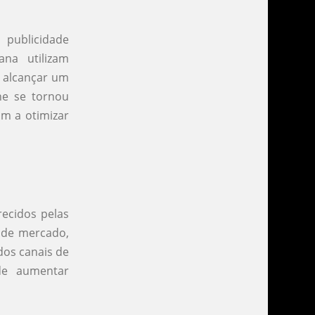
publicidade
na utilizam
 alcançar um
ne se tornou
am a otimizar
recidos pelas
a de mercado,
dos canais de
de aumentar