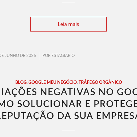
Leia mais
/
DE JUNHO DE 2026
POR
ESTAGIARIO
BLOG
,
GOOGLE MEU NEGÓCIO
,
TRÁFEGO ORGÂNICO
IAÇÕES NEGATIVAS NO GO
MO SOLUCIONAR E PROTEGE
REPUTAÇÃO DA SUA EMPRES