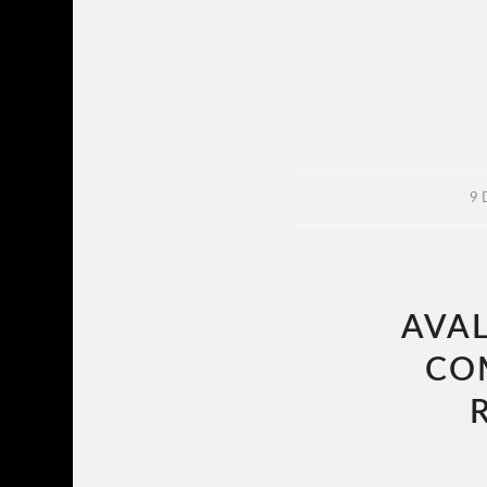
9 
AVAL
CO