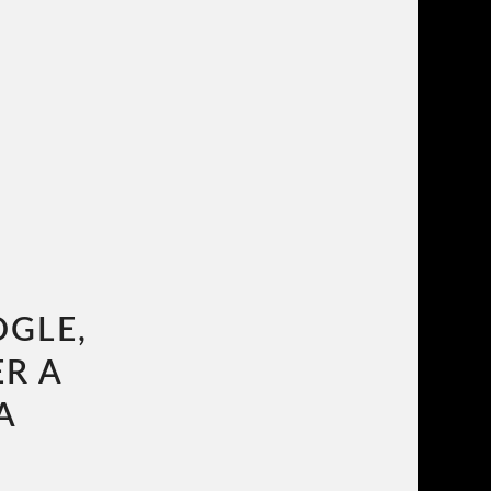
OGLE,
R A
A