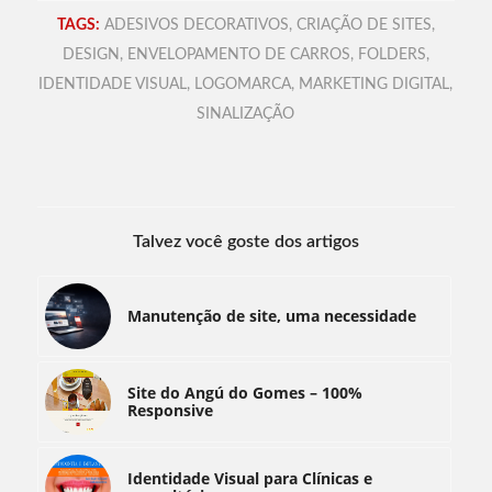
TAGS:
ADESIVOS DECORATIVOS
,
CRIAÇÃO DE SITES
,
DESIGN
,
ENVELOPAMENTO DE CARROS
,
FOLDERS
,
IDENTIDADE VISUAL
,
LOGOMARCA
,
MARKETING DIGITAL
,
SINALIZAÇÃO
Talvez você goste dos artigos
Manutenção de site, uma necessidade
Site do Angú do Gomes – 100%
Responsive
Identidade Visual para Clínicas e