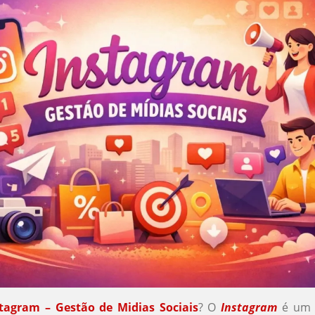
tagram – Gestão de Midias Sociais
? O
Instagram
é um a