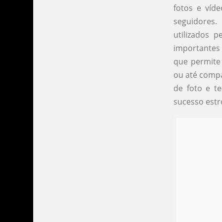
fotos e víd
seguidores.
utilizados 
importantes 
que permite 
ou até compa
de foto e t
sucesso estr