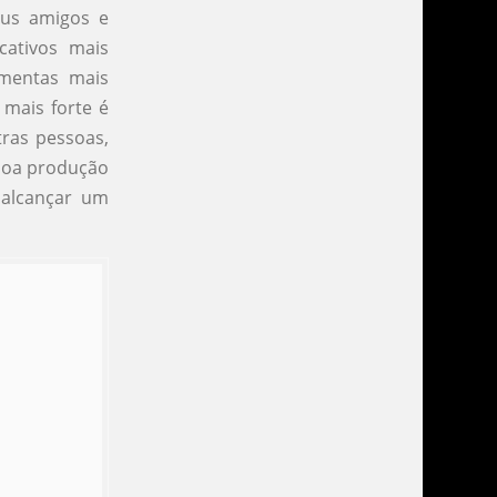
eus amigos e
cativos mais
amentas mais
 mais forte é
tras pessoas,
 boa produção
 alcançar um