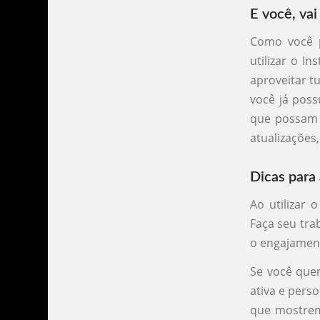
E você, vai
Como você 
utilizar o I
aproveitar tu
você já poss
que possam c
atualizações
Dicas para
Ao utilizar 
Faça seu tra
o engajamen
Se você que
ativa e pers
que mostrem 