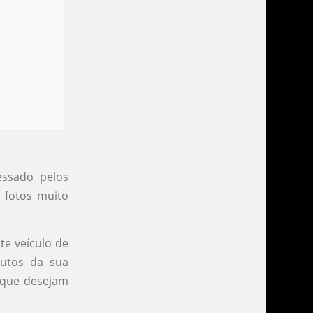
essado pelos
 fotos muito
te veículo de
utos da sua
 que desejam