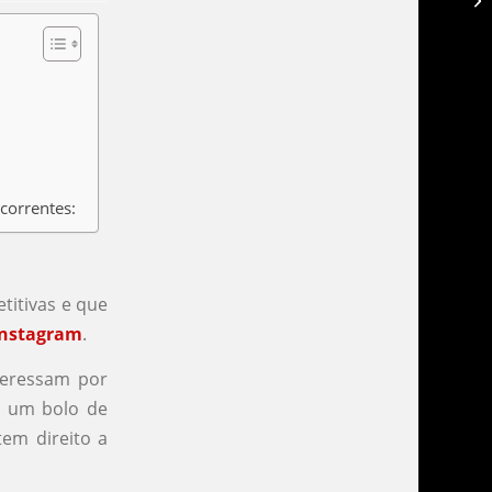
correntes:
titivas e que
Instagram
.
teressam por
r um bolo de
em direito a