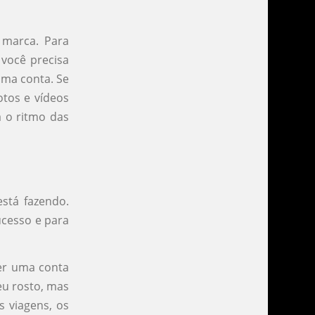
marca. Para
 você precisa
 uma conta. Se
otos e vídeos
a o ritmo das
stá fazendo.
ucesso e para
ter uma conta
eu rosto, mas
s viagens, os