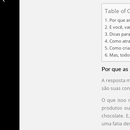
imprensa
Table of 
Por que a
E você, va
Dicas para
Como atrai
Como criar
Mas, todos
Por que as
A resposta m
são suas co
O que isso 
produtos ou
chocolate. 
uma fatia de