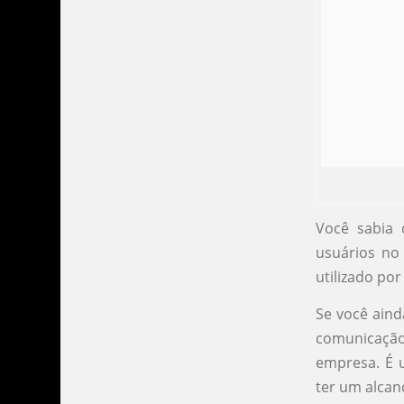
Você sabia
usuários no
utilizado po
Se você aind
comunicaçã
empresa. É 
ter um alcan